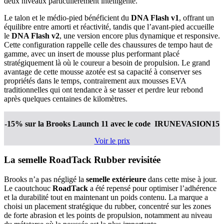
deux niveaux particulièrement intelligente.
Le talon et le médio-pied bénéficient du
DNA Flash v1
, offrant un
équilibre entre amorti et réactivité, tandis que l’avant-pied accueille
le
DNA Flash v2
, une version encore plus dynamique et responsive.
Cette configuration rappelle celle des chaussures de tempo haut de
gamme, avec un insert de mousse plus performant placé
stratégiquement là où le coureur a besoin de propulsion. Le grand
avantage de cette mousse azotée est sa capacité à conserver ses
propriétés dans le temps, contrairement aux mousses EVA
traditionnelles qui ont tendance à se tasser et perdre leur rebond
après quelques centaines de kilomètres.
-15% sur la Brooks Launch 11
avec le code IRUNEVASION15
Voir le prix
La semelle RoadTack Rubber revisitée
Brooks n’a pas négligé la
semelle extérieure
dans cette mise à jour.
Le caoutchouc
RoadTack
a été repensé pour optimiser l’adhérence
et la durabilité tout en maintenant un poids contenu. La marque a
choisi un placement stratégique du rubber, concentré sur les zones
de forte abrasion et les points de propulsion, notamment au niveau