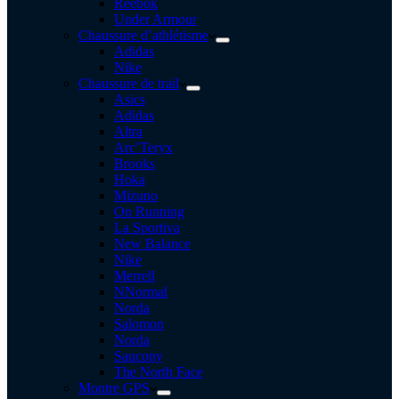
Reebok
Under Armour
Chaussure d’athlétisme
Adidas
Nike
Chaussure de trail
Asics
Adidas
Altra
Arc’Teryx
Brooks
Hoka
Mizuno
On Running
La Sportiva
New Balance
Nike
Merrell
NNormal
Norda
Salomon
Norda
Saucony
The North Face
Montre GPS