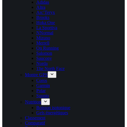
Adidas
Altra
Arc’Teryx
Brooks
Hoka One
La Sportiva
NNormal
Mizuno
Merrell
On Running
Salomon
Saucony
Norda
The North Face
Montre GPS
Coros
Garmin
Polar
Suunto
Nutrition
Boisson isotonique
Gels énergétiques
Classement
Comparatif