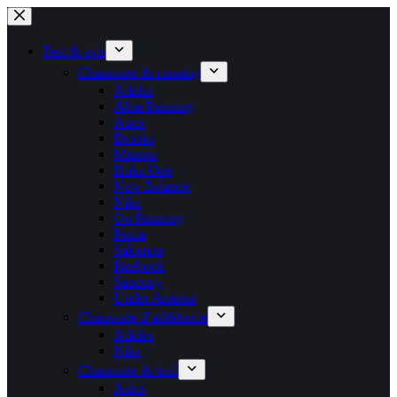
Passer
au
contenu
Test & avis
Chaussure de running
Adidas
Altra Running
Asics
Brooks
Mizuno
Hoka One
New Balance
Nike
On Running
Puma
Salomon
Reebook
Saucony
Under Armour
Chaussure d’athlétisme
Adidas
Nike
Chaussure de trail
Asics