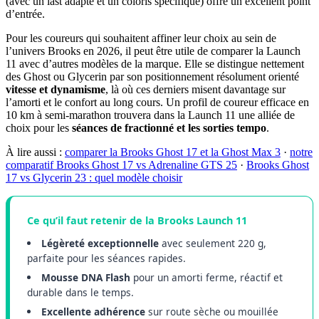
(avec un last adapté et un coloris spécifique) offre un excellent point
d’entrée.
Pour les coureurs qui souhaitent affiner leur choix au sein de
l’univers Brooks en 2026, il peut être utile de comparer la Launch
11 avec d’autres modèles de la marque. Elle se distingue nettement
des Ghost ou Glycerin par son positionnement résolument orienté
vitesse et dynamisme
, là où ces derniers misent davantage sur
l’amorti et le confort au long cours. Un profil de coureur efficace en
10 km à semi-marathon trouvera dans la Launch 11 une alliée de
choix pour les
séances de fractionné et les sorties tempo
.
À lire aussi :
comparer la Brooks Ghost 17 et la Ghost Max 3
·
notre
comparatif Brooks Ghost 17 vs Adrenaline GTS 25
·
Brooks Ghost
17 vs Glycerin 23 : quel modèle choisir
Ce qu’il faut retenir de la
Brooks Launch 11
Légèreté exceptionnelle
avec seulement 220 g,
parfaite pour les séances rapides.
Mousse DNA Flash
pour un amorti ferme, réactif et
durable dans le temps.
Excellente adhérence
sur route sèche ou mouillée