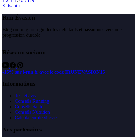
1
2
3
4
5
6
7
8
9
Suivant
Run Évasion
Blog running pour guider les débutants et passionnés vers une
progression durable.
Réseaux sociaux
-15% sur i-run.fr avec le code IRUNEVASION15
Informations
Test et avis
Conseils Running
Conseils Santé
Conseils Nutrition
Calculateur de vitesse
Nos partenaires