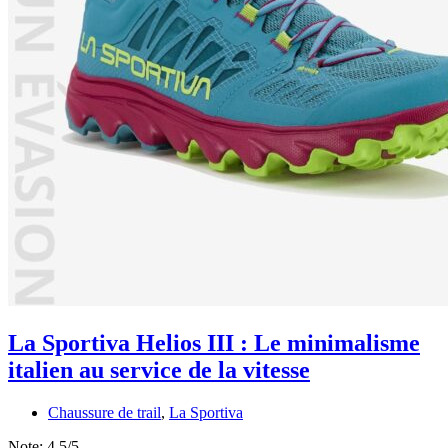
La Sportiva Helios III : Le minimalisme
italien au service de la vitesse
Chaussure de trail
,
La Sportiva
Note:
4.5/5