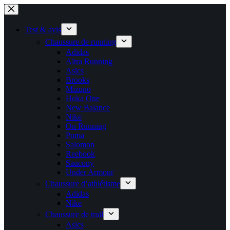
Passer
au
contenu
Test & avis
Chaussure de running
Adidas
Altra Running
Asics
Brooks
Mizuno
Hoka One
New Balance
Nike
On Running
Puma
Salomon
Reebook
Saucony
Under Armour
Chaussure d’athlétisme
Adidas
Nike
Chaussure de trail
Asics