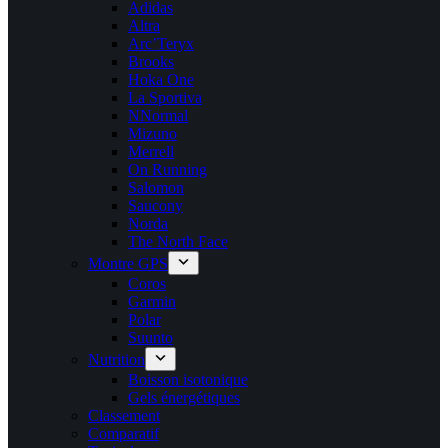
Adidas
Altra
Arc’Teryx
Brooks
Hoka One
La Sportiva
NNormal
Mizuno
Merrell
On Running
Salomon
Saucony
Norda
The North Face
Montre GPS
Coros
Garmin
Polar
Suunto
Nutrition
Boisson isotonique
Gels énergétiques
Classement
Comparatif