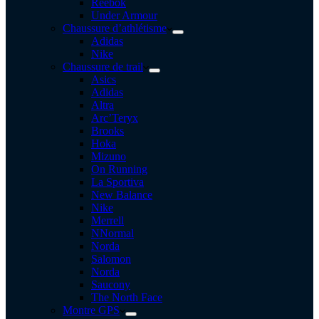
Reebok
Under Armour
Chaussure d’athlétisme
Adidas
Nike
Chaussure de trail
Asics
Adidas
Altra
Arc’Teryx
Brooks
Hoka
Mizuno
On Running
La Sportiva
New Balance
Nike
Merrell
NNormal
Norda
Salomon
Norda
Saucony
The North Face
Montre GPS