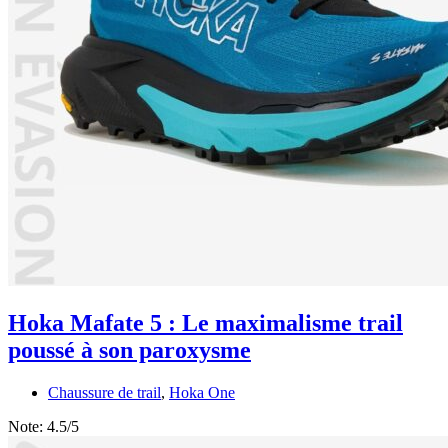
Hoka Mafate 5 : Le maximalisme trail
poussé à son paroxysme
Chaussure de trail
,
Hoka One
Note:
4.5/5