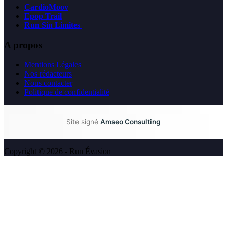
CardioMoov
Epop Trail
Run Sin Limites
A propos
Mentions Légales
Nos rédacteurs
Nous contacter
Politique de confidentialité
Site signé
Amseo Consulting
Copyright © 2026 - Run Évasion